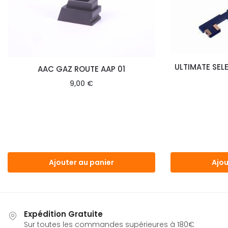
ULTIMATE SEL
AAC GAZ ROUTE AAP 01
9,00
€
Ajouter au panier
Ajou
Expédition Gratuite
Sur toutes les commandes supérieures à 180€