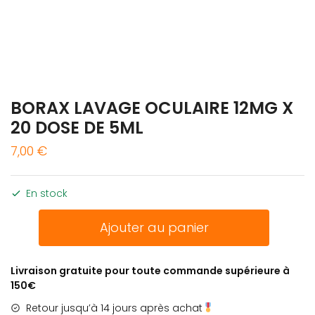
BORAX LAVAGE OCULAIRE 12MG X
20 DOSE DE 5ML
7,00
€
En stock
quantité
Ajouter au panier
de
BORAX
LAVAGE
Livraison gratuite pour toute commande supérieure à
OCULAIRE
150€
12MG
Retour jusqu’à 14 jours après achat