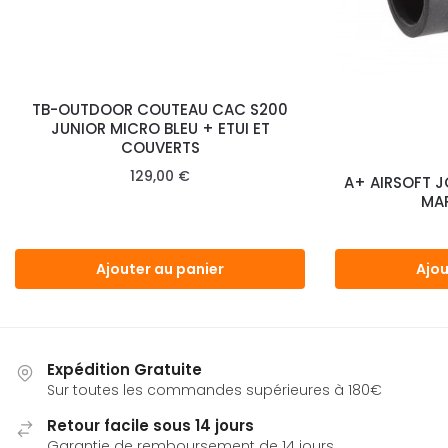
TB-OUTDOOR COUTEAU CAC S200
JUNIOR MICRO BLEU + ETUI ET
COUVERTS
129,00
€
A+ AIRSOFT J
MA
Ajouter au panier
Ajou
Expédition Gratuite
Sur toutes les commandes supérieures à 180€
Retour facile sous 14 jours
Garantie de remboursement de 14 jours