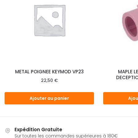
METAL POIGNEE KEYMOD VP23
MAPLE L
DECEPTI
22,50
€
Ajouter au panier
Ajou
Expédition Gratuite
Sur toutes les commandes supérieures à 180€