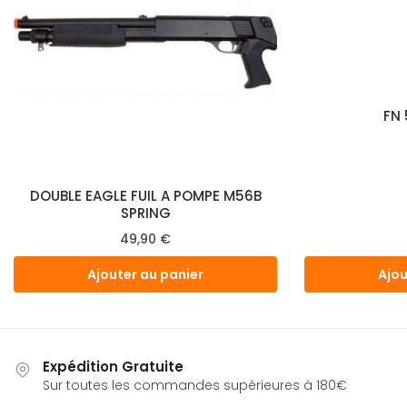
FN 
DOUBLE EAGLE FUIL A POMPE M56B
SPRING
49,90
€
Ajouter au panier
Ajou
Expédition Gratuite
Sur toutes les commandes supérieures à 180€